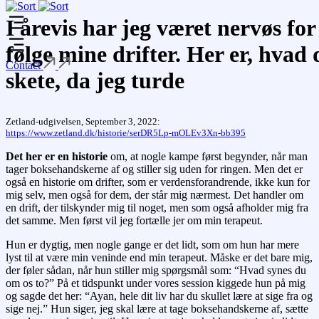
I årevis har jeg været nervøs for
følge mine drifter. Her er, hvad 
Contact
skete, da jeg turde
Zetland-udgivelsen, September 3, 2022:
https://www.zetland.dk/historie/serDR5Lp-mOLEv3Xn-bb395
Det her er en historie
om, at nogle kampe først begynder, når man
tager boksehandskerne af og stiller sig uden for ringen. Men det er
også en historie om drifter, som er verdensforandrende, ikke kun for
mig selv, men også for dem, der står mig nærmest. Det handler om
en drift, der tilskynder mig til noget, men som også afholder mig fra
det samme. Men først vil jeg fortælle jer om min terapeut.
Hun er dygtig, men nogle gange er det lidt, som om hun har mere
lyst til at være min veninde end min terapeut. Måske er det bare mig,
der føler sådan, når hun stiller mig spørgsmål som: “Hvad synes du
om os to?” På et tidspunkt under vores session kiggede hun på mig
og sagde det her: “Ayan, hele dit liv har du skullet lære at sige fra og
sige nej.” Hun siger, jeg skal lære at tage boksehandskerne af, sætte