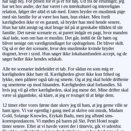
har sagt nej. For prisen for et ja er for høj. Ud fra de erfaringer, jeg
har set hos andre, der har været i en interkulturel og interreligiøs
relation, følger der altid et tab med. Enten bryder en muslimsk pige
med sin familie for at være hos ham, hun elsker. Men fordi
kærligheden ikke er en garanti, så bryder han med hende senere.
Hun har tabt ansigt og skal bruge tid på at genskabe tilliden til sin
familie. Det næste scenarie er, at parret indgår en pagt, hvor manden
skal lade, som om han er muslim. Det går, indtil de får børn og
bliver uenige om værdigrundlaget for opdragelsen. De bliver skilt.
Og så er der det scenarie, hvor den muslimske kvinde bryder
dogmet, lever i synd. Hun søger ikke lokalsamfundets accept, og de
søger heller ikke hendes selskab.
Alle tre scenarier indeholder et tab. For sådan en som mig er
kærligheden ikke bare til. Kærligheden giver ikke kun frihed og
lykke, men påfører også tab og smerte. Og at jeg skal holde drifterne
og smerterne op mod hinanden. Kærligheden skal forhandles. Så
hvis jeg vil gå efter kærligheden, skal jeg mene det. Mine drifter skal
være så gigantiske, så klare, at jeg er tvunget til at følge dem.
12 timer efter vores første date skrev jeg til ham, at jeg gerne ville se
ham igen. Vi var egentlig i gang med at skrive om musik, Madam
Gold, Solange Knowles, Erykah Badu, men jeg afbrød sms-
korrespondancen. Vi mødtes på baren på Skt. Petri Hotel nogle
timer senere. Efter at vi havde været der i timevis, gik vi udenfor.