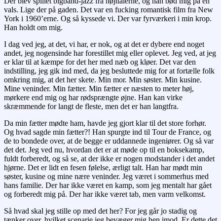
Der blev spillet bigband-jazz fra højttalerne, og han bød mig på en
vals. Lige der på gaden. Det var en fucking romantisk film fra New
York i 1960’erne. Og så kyssede vi. Der var fyrværkeri i min krop.
Han holdt om mig.
I dag ved jeg, at det, vi har, er nok, og at det er dybere end noget
andet, jeg nogensinde har forestillet mig eller oplevet. Jeg ved, at jeg
er klar til at kæmpe for det her med næb og kløer. Det var den
indstilling, jeg gik ind med, da jeg besluttede mig for at fortælle folk
omkring mig, at det her skete. Min mor. Min søster. Min kusine.
Mine veninder. Min fætter. Min fætter er næsten to meter høj,
mørkere end mig og har rødsprængte øjne. Han kan virke
skræmmende for langt de fleste, men det er han langtfra.
Da min fætter mødte ham, havde jeg gjort klar til det store forhør.
Og hvad sagde min fætter?! Han spurgte ind til Tour de France, og
de to bondede over, at de begge er uddannede ingeniører. Og så var
det det. Jeg ved nu, hvordan det er at møde op til en boksekamp,
fuldt forberedt, og så se, at der ikke er nogen modstander i det andet
hjørne. Det er lidt en fesen følelse, ærligt talt. Han har mødt min
søster, kusine og mine nære veninder. Jeg været i sommerhus med
hans familie. Der har ikke været en kamp, som jeg mentalt har gået
og forberedt mig på. Der har ikke været tab, men varm velkomst.
Så hvad skal jeg stille op med det her? For jeg går jo stadig og
tænker over, hvilket scenarie jeg bevæger mig hen imod. Er dette det