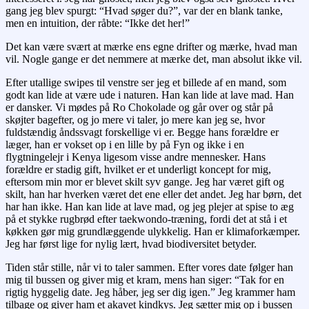
gang jeg blev spurgt: “Hvad søger du?”, var der en blank tanke,
men en intuition, der råbte: “Ikke det her!”
Det kan være svært at mærke ens egne drifter og mærke, hvad man
vil. Nogle gange er det nemmere at mærke det, man absolut ikke vil.
Efter utallige swipes til venstre ser jeg et billede af en mand, som
godt kan lide at være ude i naturen. Han kan lide at lave mad. Han
er dansker. Vi mødes på Ro Chokolade og går over og står på
skøjter bagefter, og jo mere vi taler, jo mere kan jeg se, hvor
fuldstændig åndssvagt forskellige vi er. Begge hans forældre er
læger, han er vokset op i en lille by på Fyn og ikke i en
flygtningelejr i Kenya ligesom visse andre mennesker. Hans
forældre er stadig gift, hvilket er et underligt koncept for mig,
eftersom min mor er blevet skilt syv gange. Jeg har været gift og
skilt, han har hverken været det ene eller det andet. Jeg har børn, det
har han ikke. Han kan lide at lave mad, og jeg plejer at spise to æg
på et stykke rugbrød efter taekwondo-træning, fordi det at stå i et
køkken gør mig grundlæggende ulykkelig. Han er klimaforkæmper.
Jeg har først lige for nylig lært, hvad biodiversitet betyder.
Tiden står stille, når vi to taler sammen. Efter vores date følger han
mig til bussen og giver mig et kram, mens han siger: “Tak for en
rigtig hyggelig date. Jeg håber, jeg ser dig igen.” Jeg krammer ham
tilbage og giver ham et akavet kindkys. Jeg sætter mig op i bussen