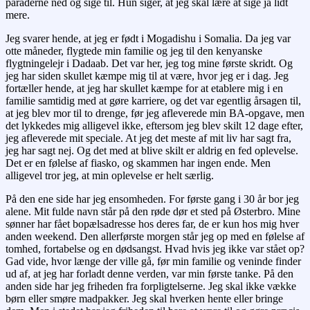
paraderne ned og sige til. Hun siger, at jeg skal lære at sige ja lidt
mere.
Jeg svarer hende, at jeg er født i Mogadishu i Somalia. Da jeg var
otte måneder, flygtede min familie og jeg til den kenyanske
flygtningelejr i Dadaab. Det var her, jeg tog mine første skridt. Og
jeg har siden skullet kæmpe mig til at være, hvor jeg er i dag. Jeg
fortæller hende, at jeg har skullet kæmpe for at etablere mig i en
familie samtidig med at gøre karriere, og det var egentlig årsagen til,
at jeg blev mor til to drenge, før jeg afleverede min BA-opgave, men
det lykkedes mig alligevel ikke, eftersom jeg blev skilt 12 dage efter,
jeg afleverede mit speciale. At jeg det meste af mit liv har sagt fra,
jeg har sagt nej. Og det med at blive skilt er aldrig en fed oplevelse.
Det er en følelse af fiasko, og skammen har ingen ende. Men
alligevel tror jeg, at min oplevelse er helt særlig.
På den ene side har jeg ensomheden. For første gang i 30 år bor jeg
alene. Mit fulde navn står på den røde dør et sted på Østerbro. Mine
sønner har fået bopælsadresse hos deres far, de er kun hos mig hver
anden weekend. Den allerførste morgen står jeg op med en følelse af
tomhed, fortabelse og en dødsangst. Hvad hvis jeg ikke var stået op?
Gad vide, hvor længe der ville gå, før min familie og veninde finder
ud af, at jeg har forladt denne verden, var min første tanke. På den
anden side har jeg friheden fra forpligtelserne. Jeg skal ikke vække
børn eller smøre madpakker. Jeg skal hverken hente eller bringe