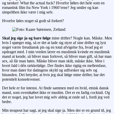
og tænker: What the actual fuck? Hvorfor føltes det hele som en
romantisk film fra New York i 1960’erne? Jeg smiler og kan
simpelthen ikke være i mig selv.
Hvorfor føles noget så godt så forkert?
Skal jeg sige ja og bare følge
mine drifter? Nogle kan. Måske. Men
hvis I spørger mig, så er det at lade sig styre af sine drifter og lyst
noget værre freudiansk pis og en total afvigelse fra, hvad jeg er
opdraget med. I min verden lærer en muslimsk kvinde en muslimsk
mand at kende, så bliver man forlovet, så bliver man gift, så har man
sex, så får man børn. Måske bliver man skilt, måske ikke. Men i
hvert fald i dén rækkefølge. Der findes ikke rigtig en mellemfase,
hvor man dater for datingens skyld og udforsker sig selv og
hinanden. Det betyder, at hvis jeg skal følge mine drifter, har det
potentielt konsekvenser.
Det hele er for intenst. At finde sammen med en hvid, etnisk dansk
mand, som ovenikøbet ikke er muslim. Det er en farlig cocktail. Og
det er noget, jeg har lovet mig selv aldrig at ende ud i, fordi jeg ved
bedre.
Min terapeut har sagt, at jeg skal sige ja. Men der er en grund til, jeg