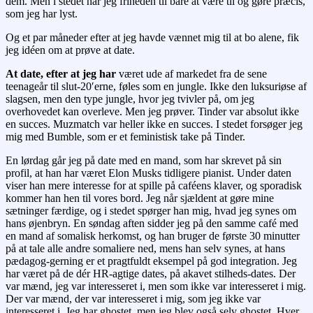
dem. Men i stedet har jeg friheden til bare at være til og gøre præcis,
som jeg har lyst.
Og et par måneder efter at jeg havde vænnet mig til at bo alene, fik
jeg idéen om at prøve at date.
At date, efter at jeg har
været ude af markedet fra de sene
teenageår til slut-20′erne, føles som en jungle. Ikke den luksuriøse af
slagsen, men den type jungle, hvor jeg tvivler på, om jeg
overhovedet kan overleve. Men jeg prøver. Tinder var absolut ikke
en succes. Muzmatch var heller ikke en succes. I stedet forsøger jeg
mig med Bumble, som er et feministisk take på Tinder.
En lørdag går jeg på date med en mand, som har skrevet på sin
profil, at han har været Elon Musks tidligere pianist. Under daten
viser han mere interesse for at spille på caféens klaver, og sporadisk
kommer han hen til vores bord. Jeg når sjældent at gøre mine
sætninger færdige, og i stedet spørger han mig, hvad jeg synes om
hans øjenbryn. En søndag aften sidder jeg på den samme café med
en mand af somalisk herkomst, og han bruger de første 30 minutter
på at tale alle andre somaliere ned, mens han selv synes, at hans
pædagog-gerning er et pragtfuldt eksempel på god integration. Jeg
har været på de dér HR-agtige dates, på akavet stilheds-dates. Der
var mænd, jeg var interesseret i, men som ikke var interesseret i mig.
Der var mænd, der var interesseret i mig, som jeg ikke var
interesseret i. Jeg har ghostet, men jeg blev også selv ghostet. Hver